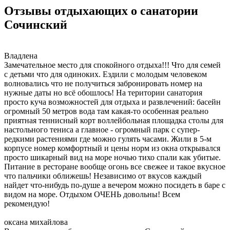
Отзывы отдыхающих о санатории
Сочинский
Владлена
Замечательное место для спокойного отдыха!!! Что для семей
с детьми что для одиноких. Ездили с молодым человеком
волновались что не получиться забронировать номер на
нужные даты но всё обошлось! На територии санатория
просто куча возможностей для отдыха и развлечений: басейн
огромный 50 метров вода там какая-то особенная реально
приятная теннисный корт воллейбольная площадка столы для
настольного тениса а главное - огромный парк с супер-
редкими растениями где можно гулять часами. Жили в 5-м
корпусе номер комфортный и цены норм из окна открывался
просто шикарный вид на море ночью тихо спали как убитые.
Питание в ресторане вообще огонь все свежее и такое вкусное
что пальчики оближешь! Независимо от вкусов каждый
найдет что-нибудь по-душе а вечером можно посидеть в баре с
видом на море. Отдыхом ОЧЕНЬ довольны! Всем
рекомендую!
оксана михайлова