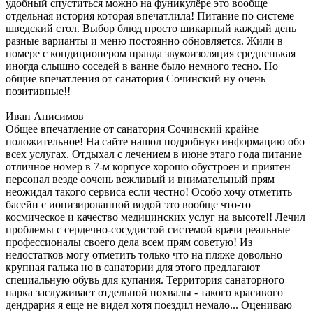
удобный спуститься можно на фуникулёре это вообще
отдельная история которая впечатлила! Питание по системе
шведский стол. Выбор блюд просто шикарный каждый день
разные варианты и меню постоянно обновляется. Жили в
номере с кондиционером правда звукоизоляция средненькая
иногда слышно соседей в ванне было немного тесно. Но
общие впечатления от санатория Сочинский ну очень
позитивные!!
Иван Анисимов
Общее впечатление от санатория Сочинский крайне
положительное! На сайте нашол подробную информацию обо
всех услугах. Отдыхал с лечением в июне этаго года питание
отличное номер в 7-м корпусе хорошо обустроен и приятен
персонал везде оочень вежливый и внимательный прям
неожидал такого сервиса если честно! Особо хочу отметить
басейн с ионизированной водой это вообще что-то
космическое и качество медицинских услуг на высоте!! Лечил
проблемы с сердечно-сосудистой системой врачи реальные
профессионалы своего дела всем прям советую! Из
недостатков могу отметить только что на пляже довольно
крупная галька но в санатории для этого предлагают
специальную обувь для купания. Территория санаторного
парка заслуживает отдельной похвалы - такого красивого
дендрария я еще не видел хотя поездил немало... Оцениваю