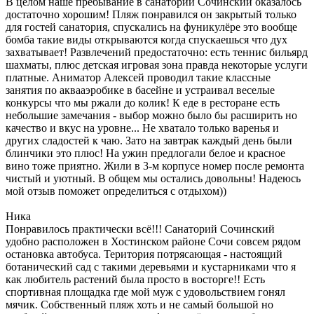
В целом наше пребывание в санатории Сочинский оказалось
достаточно хорошим! Пляж понравился он закрытый только
для гостей санатория, спускались на фуникулёре это вообще
бомба такие виды открываются когда спускаешься что дух
захватывает! Развлечений предостаточно: есть теннис бильярд
шахматы, плюс детская игровая зона правда некоторые услуги
платные. Аниматор Алексей проводил такие классные
занятия по аквааэробике в басейне и устраивал веселые
конкурсы что мы ржали до колик! К еде в ресторане есть
небольшие замечания - выбор можно было бы расширить но
качество и вкус на уровне... Не хватало только варенья и
других сладостей к чаю. Зато на завтрак каждый день были
блинчики это плюс! На ужин предлогали белое и красное
вино тоже приятно. Жили в 3-м корпусе номер после ремонта
чистый и уютный. В общем мы остались довольны! Надеюсь
мой отзыв поможет определиться с отдыхом))
Ника
Понравилось практически всё!!! Санаторий Сочинский
удобно расположен в Хостинском районе Сочи совсем рядом
остановка автобуса. Територия потрясающая - настоящий
ботанический сад с такими деревьями и кустарниками что я
как любитель растений была просто в восторге!! Есть
спортивная площадка где мой муж с удовольствием гонял
мячик. Собственный пляж хоть и не самый большой но